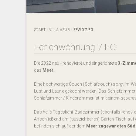
START
VILLA AZUR
FEWO 7 EG
Ferienwohnung 7 EG
Die 2022 neu - renovierte und eingerichtete
3-Zimme
das
Meer
.
Eine hochwertige Couch (Schlafcouch) sorgt im Wo
Lust und Laune gekocht werden. Das Schlafzimmer 
Schlafzimmer / Kinderzimmer ist mit einem separaten
Das helle Tageslicht-Badezimmer (ebenfalls renov
Anschließend am (ausziehbaren) Garten-Tisch auf d
befinden sich auf der dem
Meer zugewandten Süd