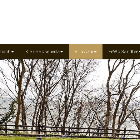
inbach
Kleine Rosenvilla
Villa Azur
FeWo Sandfee