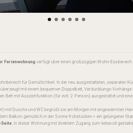
r Ferienwohnung
verfügt über einen großzügigen Wohn-Essbereich -
hnbereich für Gemütlichkeit. In der neu ausgestatteten, separaten 
überzeugt mit einem bequemen Doppelbett, Verdunklungs-Vorhänge so
 Bett mit Ausziehfunktion (für evtl. 2. Person) ausgestattet und ein
iert) mit Dusche und WC begrüßt sie am Morgen mit angewärmten Han
em Balkon gemütlich in der Sonne frühstücken > ein gelungener Start
-Seite
, in dieser Wohnung mit direktem Zugang zum liebevoll gestalte