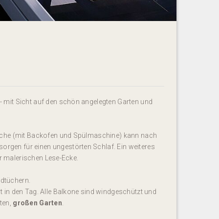
 mit Sicht auf den schön angelegten Garten und
Küche (mit Backofen und Spülmaschine) kann nach
rgen für einen ungestörten Schlaf. Ein weiteres
er malerischen Lese-Ecke.
dtüchern.
 in den Tag. Alle Balkone sind windgeschützt und
ten,
großen Garten
.