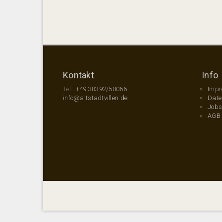
Kontakt
Info
Tel.:
+49 38392/50066
Imp
info@altstadtvillen.de
Date
Job
AGB