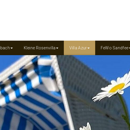
inbach
Kleine Rosenvilla
Villa Azur
FeWo Sandfee