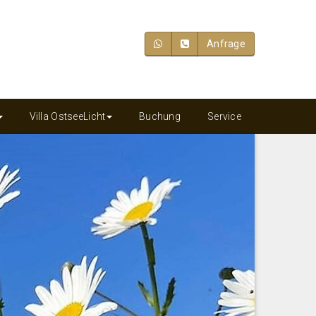
Anfrage
Villa OstseeLicht
Buchung
Service