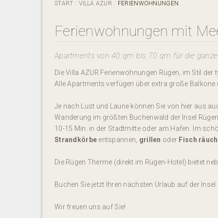
START
VILLA AZUR
FERIENWOHNUNGEN
Ferienwohnungen mit Meer
Apartments von 40 qm bis 70 qm für die ganze
Die Villa AZUR Ferienwohnungen Rügen, im Stil der
Alle Apartments verfügen über extra große Balkone
Je nach Lust und Laune können Sie von hier aus auch 
Wanderung im größten Buchenwald der Insel Rügen - 
10-15 Min. in der Stadtmitte oder am Hafen. Im sc
Strandkörbe
entspannen,
grillen
oder
Fisch räuc
Die Rügen Therme (direkt im Rügen-Hotel) bietet n
Buchen Sie jetzt Ihren nächsten Urlaub auf der Insel
Wir freuen uns auf Sie!