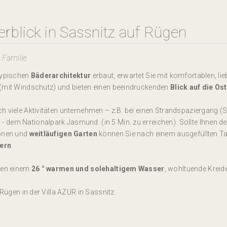
blick in Sassnitz auf Rügen
 Familie
 typischen
Bäderarchitektur
erbaut, erwartet Sie mit komfortablen, li
 (mit Windschutz) und bieten einen beeindruckenden
Blick auf die Os
viele Aktivitäten unternehmen – z.B. bei einen Strandspaziergang (Ste
dem Nationalpark Jasmund. (in 5 Min. zu erreichen). Sollte Ihnen de
hönen und
weitläufigen Garten
können Sie nach einem ausgefüllten T
hern
.
eben einem
26 ° warmen und solehaltigem Wasser
, wohltuende Kreid
 Rügen in der Villa AZUR in Sassnitz.