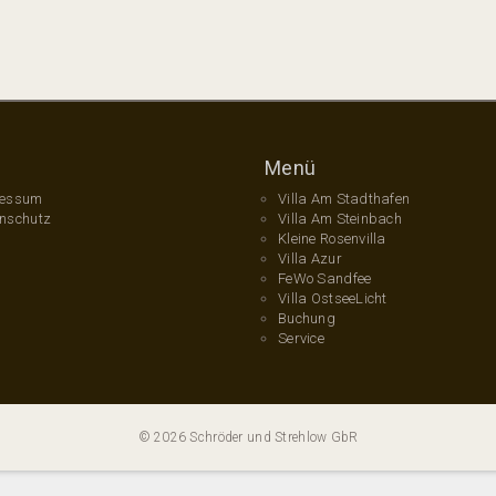
Menü
ressum
Villa Am Stadthafen
nschutz
Villa Am Steinbach
s
Kleine Rosenvilla
Villa Azur
FeWo Sandfee
Villa OstseeLicht
Buchung
Service
©
2026
Schröder und Strehlow GbR