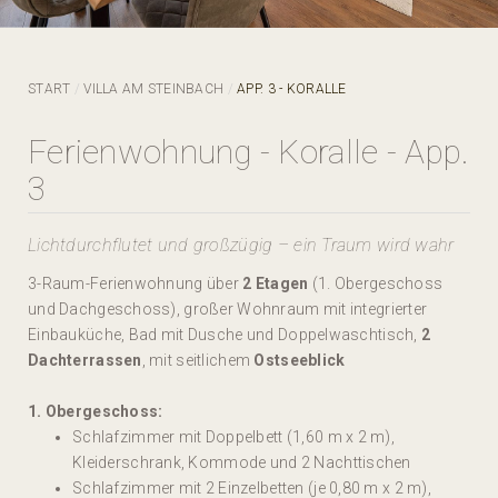
START
VILLA AM STEINBACH
APP. 3 - KORALLE
Ferienwohnung - Koralle - App.
3
Lichtdurchflutet und großzügig – ein Traum wird wahr
3-Raum-Ferienwohnung über
2 Etagen
(1. Obergeschoss
und Dachgeschoss), großer Wohnraum mit integrierter
Einbauküche, Bad mit Dusche und Doppelwaschtisch,
2
Dachterrassen
, mit seitlichem
Ostseeblick
1. Obergeschoss:
Schlafzimmer mit Doppelbett (1,60 m x 2 m),
Kleiderschrank, Kommode und 2 Nachttischen
Schlafzimmer mit 2 Einzelbetten (je 0,80 m x 2 m),