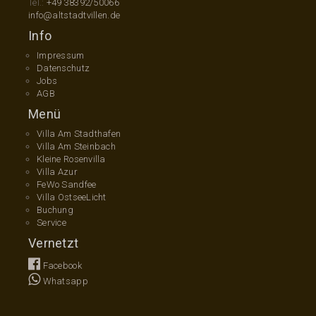
Tel.:
+49 38392/50066
info@altstadtvillen.de
Info
Impressum
Datenschutz
Jobs
AGB
Menü
Villa Am Stadthafen
Villa Am Steinbach
Kleine Rosenvilla
Villa Azur
FeWo Sandfee
Villa OstseeLicht
Buchung
Service
Vernetzt
Facebook
Whatsapp