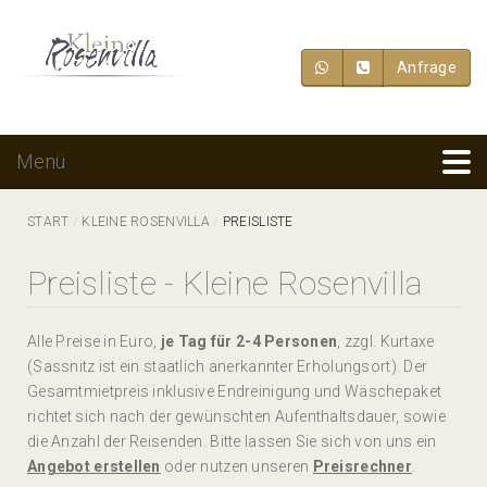
Anfrage
Menü
START
KLEINE ROSENVILLA
PREISLISTE
Preisliste - Kleine Rosenvilla
Alle Preise in Euro,
je Tag für 2-4 Personen
, zzgl. Kurtaxe
(Sassnitz ist ein staatlich anerkannter Erholungsort). Der
Gesamtmietpreis inklusive Endreinigung und Wäschepaket
richtet sich nach der gewünschten Aufenthaltsdauer, sowie
die Anzahl der Reisenden. Bitte lassen Sie sich von uns ein
Angebot erstellen
oder nutzen unseren
Preisrechner
.