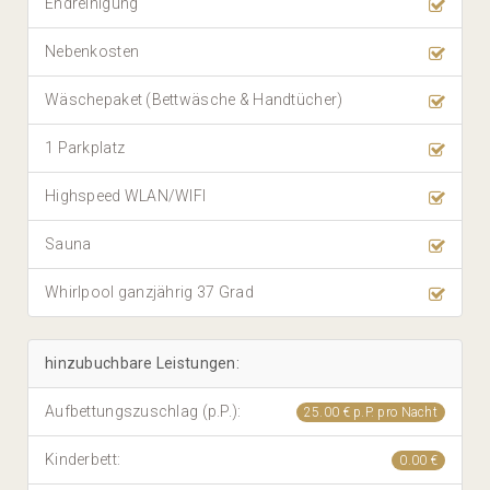
Endreinigung
Nebenkosten
Wäschepaket (Bettwäsche & Handtücher)
1 Parkplatz
Highspeed WLAN/WIFI
Sauna
Whirlpool ganzjährig 37 Grad
hinzubuchbare Leistungen:
Aufbettungszuschlag (p.P.):
25.00 € p.P. pro Nacht
Kinderbett:
0.00 €